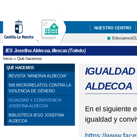
Pa
co
pri
NUESTRO CENTRO
EducamosC
CRFP
IES Josefina Aldecoa, Illescas (Toledo)
Inicio
»
Qué hacemos
Se encuentra usted aquí
QUÉ HACEMOS
IGUALDAD 
REVISTA "MINERVA ALDECOA"
ALDECOA
500 MICRORELATOS CONTRA LA
VIOLENCIA DE GÉNERO
IGUALDAD Y CONVIVENCIA
JOSEFINA ALDECOA
En el siguiente 
BIBLIOTECA IESO JOSEFINA
igualdad y convi
ALDECOA
https://www.fac