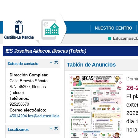
Pa
co
pri
NUESTRO CENTRO
EducamosC
CRFP
IES Josefina Aldecoa, Illescas (Toledo)
Datos de contacto
Tablón de Anuncios
Dirección Completa:
Domin
Calle Ernesto Sábato,
26-
S/N. 45200, Illescas
(Toledo)
El p
Teléfonos:
exte
925158670
Correo electrónico:
2026
45014204.ies@educastillalamancha.es
día 
hora
Localízanos