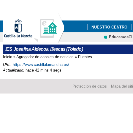
Pa
co
pri
NUESTRO CENTRO
EducamosC
CRFP
IES Josefina Aldecoa, Illescas (Toledo)
Inicio
»
Agregador de canales de noticias
»
Fuentes
Se encuentra usted aquí
URL:
https://www.castillalamancha.es/
Actualizado:
hace 42 mins 4 segs
Protección de datos
Mapa del sit